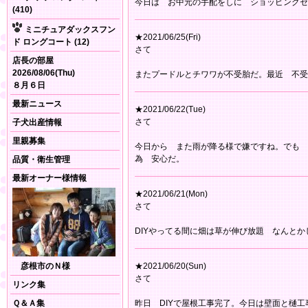
今日は お中元の手配をしに ショッピングセ
(410)
ミニチュアダックスフン
★2021/06/25(Fri)
ド ロングコート (12)
さて
店長の部屋
2026/08/06(Thu)
またプードルとチワワが不受胎だ。最近 不受
８月６日
最新ニュース
★2021/06/22(Tue)
さて
子犬出産情報
里親募集
今日から また雨が降る様で嫌ですね。でも 
為 安心だ。
品質・衛生管理
最新オーナー様情報
★2021/06/21(Mon)
さて
DIYやってる間に畑は草が伸び放題 なんと
彦根市のＮ様
★2021/06/20(Sun)
さて
リンク集
Ｑ＆Ａ集
昨日 DIYで屋根工事完了。今日は壁面と樋