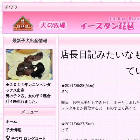
チワワ
最新子犬出産情報
店長日記みたいな
てい
★２０１４年カニンヘンダ
★2021/06/28(Mon)
ックス出産
さて
男の子２匹、女の子２匹合
計４匹生れました。
昨日 お中元手配もできたし ホーとしました
レンタルとか買取すると ものすごく高くて 
メニュー
ホーム
★2021/06/27(Sun)
さて
子犬情報
チワワ ロングコート