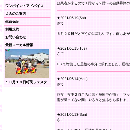
は業者が来るので１階から２階への自動昇降の
ワンポイントアドバイス
犬舎のご案内
★2021/06/19(Sat)
生命保証
さて
利用規約
６月２０日だと言うのに涼しいです。雨もあが
お問い合わせ
最新ローカル情報
★2021/06/15(Tue)
さて
DIYで増築した屋根の半分は張れました。屋根
★2021/06/14(Mon)
１０月１９日町民フェスタ
さて
昨夜 夜中２時ごろに暑く身体中が痛く マッ
雨が降ってない間にやろうと焦るから疲れる。
★2021/06/13(Sun)
さて