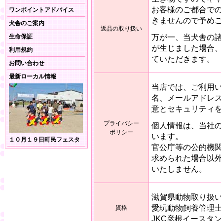
お客様のご都合で
ワンポイントアドバイス
きませんので予め
犬舎のご案内
返品の取り扱い
万が一、当犬舎の
生命保証
が生じました場合
利用規約
ていただきます。
お問い合わせ
最新ローカル情報
当店では、ご利用
名、メールアドレ
意とセキュリティ
プライバシー
個人情報は、当社
ポリシー
います。
１０月１９日町民フェスタ
官公庁等の公的機
求められた場合以
いたしません。
滋賀県動物取り扱い
愛玩動物飼養管理士1級
資格
JKC彦根イースタ