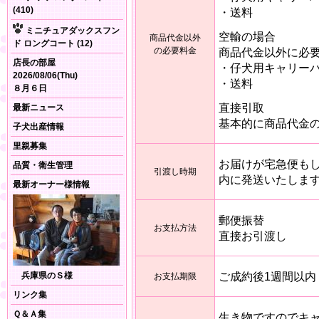
(410)
・送料
ミニチュアダックスフン
空輸の場合
商品代金以外
ド ロングコート (12)
の必要料金
商品代金以外に必
店長の部屋
・仔犬用キャリー
2026/08/06(Thu)
・送料
８月６日
直接引取
最新ニュース
基本的に商品代金
子犬出産情報
里親募集
お届けが宅急便も
品質・衛生管理
引渡し時期
内に発送いたしま
最新オーナー様情報
郵便振替
お支払方法
直接お引渡し
ご成約後1週間以内
兵庫県のＳ様
お支払期限
リンク集
Ｑ＆Ａ集
生き物ですのでキ