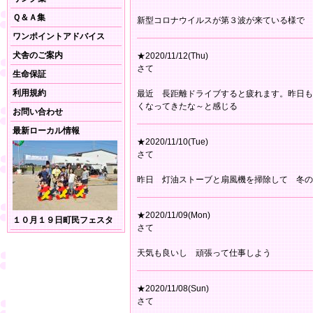
Ｑ＆Ａ集
新型コロナウイルスが第３波が来ている様で 
ワンポイントアドバイス
犬舎のご案内
★2020/11/12(Thu)
さて
生命保証
利用規約
最近 長距離ドライブすると疲れます。昨日も
くなってきたな～と感じる
お問い合わせ
最新ローカル情報
★2020/11/10(Tue)
さて
昨日 灯油ストーブと扇風機を掃除して 冬の
★2020/11/09(Mon)
１０月１９日町民フェスタ
さて
天気も良いし 頑張って仕事しよう
★2020/11/08(Sun)
さて