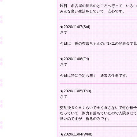
昨日 名古屋の長男のところへ行って いろい
みんな良い生活をしていて 安心です。
★2020/11/07(Sat)
さて
今日は 孫の杏奈ちゃんのバレエの発表会で見
★2020/11/06(Fri)
さて
今日は特に予定も無く 通常の仕事です。
★2020/11/05(Thu)
さて
交配後３０日ぐらいで全く食さないで何か様子
なっていて 体力も落ちていたので入院させて
良いのですが 祈るのみです。
★2020/11/04(Wed)