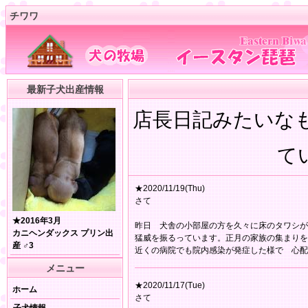
チワワ
最新子犬出産情報
店長日記みたいな
てい
★2020/11/19(Thu)
さて
★2016年3月
昨日 犬舎の小部屋の方を久々に床のタワシが
カニヘンダックス プリン出
猛威を振るっています。正月の家族の集まり
産 ♂3
近くの病院でも院内感染が発症した様で 心配
メニュー
★2020/11/17(Tue)
ホーム
さて