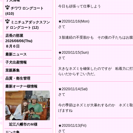
子犬情報
今日も頑張って仕事しよう
チワワ ロングコート
(410)
★2020/11/16(Mon)
ミニチュアダックスフン
さて
ド ロングコート (12)
店長の部屋
３胎連続の不受胎かも その後の子たちはお腹
2026/08/06(Thu)
８月６日
★2020/11/15(Sun)
最新ニュース
さて
子犬出産情報
大きなネズミを確保したのですが 粘着力に打
里親募集
らいだからすごい力だ。
品質・衛生管理
最新オーナー様情報
★2020/11/14(Sat)
さて
今の季節はネズミが大暴れするのか ネズミ取
げますね
近江八幡市のＭ様
★2020/11/13(Fri)
さて
リンク集