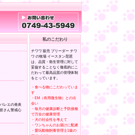
私のこだわり
チワワ 販売 ブリーダー チワ
ワ の牧場 イースタン琵琶
は、品質・衛生管理に対して
妥協することなく徹底的にこ
だわって最高品質の管理体制
をとっています。
・食べる物にこだわっていま
す
・EM（有用微生物）との出
会い
バレエの発表
・毎月の健康診断と予防接種
皆さん警戒心
で万全の健康管理
・犬の社会性を考えて
・ワンちゃんのお届けに配慮
・愛玩動物飼養管理士1級の