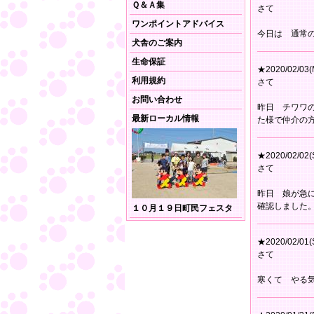
Ｑ＆Ａ集
さて
ワンポイントアドバイス
今日は 通常
犬舎のご案内
生命保証
★2020/02/03(
利用規約
さて
お問い合わせ
昨日 チワワ
最新ローカル情報
た様で仲介の
★2020/02/02(
さて
昨日 娘が急
確認しました
１０月１９日町民フェスタ
★2020/02/01(
さて
寒くて やる