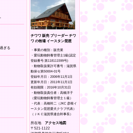
。
チワワ 販売 ブリーダー チワ
ワ の牧場 イースタン琵琶
過ぎる
・事業の種別：販売業
・愛玩動物飼養管理士1級(認定
登録番号:第118111599号)
・動物取扱業許可番号：滋賀県
動保セ第50004-01号
登録年月日：2006年11月1日
更新年月日：2011年11月1日
有効期限：2016年10月31日
・動物取扱責任者：高橋洋子
（愛玩動物飼養管理士１級）
・代表：高橋幹二（JKC 彦根イ
ースタン琵琶愛犬クラブ代表）
（ＪＫＣ滋賀県連合幹事長）
所在地
アクセス地図
〒521-1122