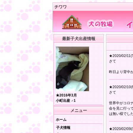
チワワ
最新子犬出産情報
★2020/02/11(
さて
昨日より背中
★2020/02/10(
さて
★2016年3月
小町出産 ♂1
世界中がコロ
会を見に行っ
メニュー
は無い様でし
ホーム
子犬情報
★2020/02/09(