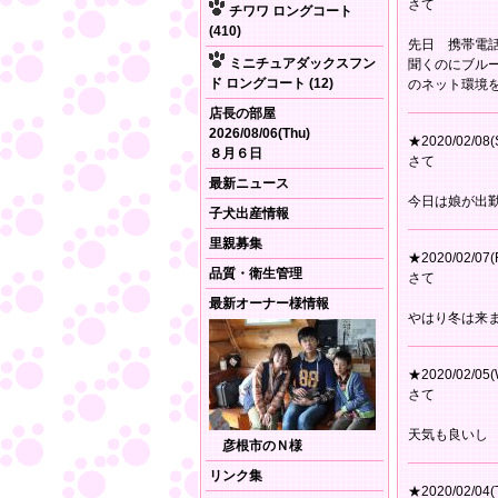
さて
チワワ ロングコート
(410)
先日 携帯電
ミニチュアダックスフン
聞くのにブル
ド ロングコート (12)
のネット環境
店長の部屋
2026/08/06(Thu)
★2020/02/08(
８月６日
さて
最新ニュース
今日は娘が出
子犬出産情報
里親募集
★2020/02/07(F
品質・衛生管理
さて
最新オーナー様情報
やはり冬は来
★2020/02/05(
さて
天気も良いし
彦根市のＮ様
リンク集
★2020/02/04(