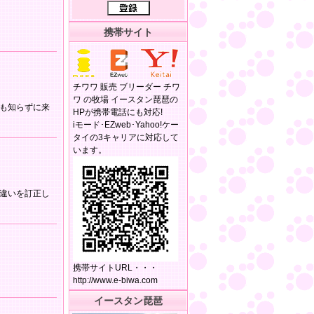
携帯サイト
チワワ 販売 ブリーダー チワ
ワ の牧場 イースタン琵琶の
も知らずに来
HPが携帯電話にも対応!
iモード･EZweb･Yahoo!ケー
タイの3キャリアに対応して
います。
違いを訂正し
携帯サイトURL・・・
http://www.e-biwa.com
イースタン琵琶