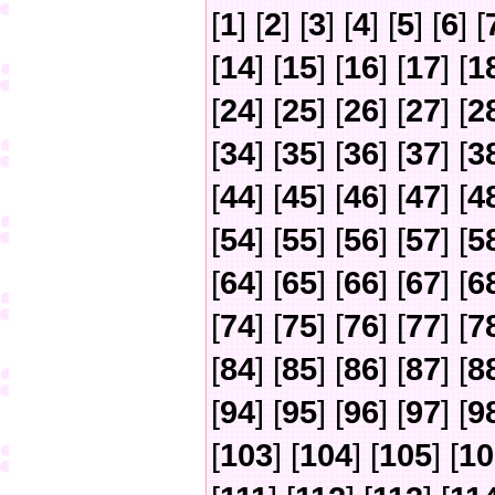
[
1
] [
2
] [
3
] [
4
] [
5
] [
6
] [
[
14
] [
15
] [
16
] [
17
] [
1
[
24
] [
25
] [
26
] [
27
] [
2
[
34
] [
35
] [
36
] [
37
] [
3
[
44
] [
45
] [
46
] [
47
] [
4
[
54
] [
55
] [
56
] [
57
] [
5
[
64
] [
65
] [
66
] [
67
] [
6
[
74
] [
75
] [
76
] [
77
] [
7
[
84
] [
85
] [
86
] [
87
] [
8
[
94
] [
95
] [
96
] [
97
] [
9
[
103
] [
104
] [
105
] [
10