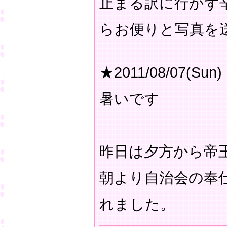
止まる訳に行かず
らお便りと写真を
★2011/08/07(Sun)
暑いです
昨日は夕方から帝
朝より自治会の奉
れました。