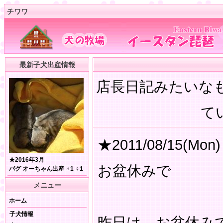
チワワ
最新子犬出産情報
店長日記みたいな
てい
★2011/08/15(Mon)
★2016年3月
お盆休みで
パグ オーちゃん出産 ♂1 ♀1
メニュー
ホーム
子犬情報
昨日は お盆休み