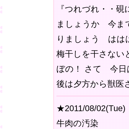
『つれづれ・・硯
ましょうか 今ま
りましょう はは
梅干しを干さない
ぼの！ さて 今
後は夕方から獣医
★2011/08/02(Tue)
牛肉の汚染