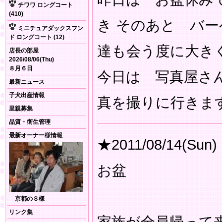
チワワ ロングコート
(410)
き そのあと バ
ミニチュアダックスフン
ド ロングコート (12)
達も会う度に大き
店長の部屋
2026/08/06(Thu)
８月６日
今日は 写真屋さ
最新ニュース
子犬出産情報
真を撮りに行きま
里親募集
品質・衛生管理
最新オーナー様情報
★2011/08/14(Sun)
お盆
京都のＳ様
リンク集