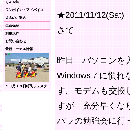
Ｑ＆Ａ集
ワンポイントアドバイス
★2011/11/12(Sat)
犬舎のご案内
生命保証
さて
利用規約
お問い合わせ
最新ローカル情報
昨日 パソコンを
Windows７に
１０月１９日町民フェスタ
す。モデムも交換
すが 充分早くな
バラの勉強会に