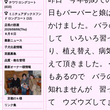
チワワ ロングコート
(410)
日もバーバーと娘
ミニチュアダックスフン
ド ロングコート (12)
かけました。 バ
店長の部屋
2026/08/06(Thu)
８月６日
して いろいろ習
最新ニュース
子犬出産情報
り、植え替え、病
里親募集
品質・衛生管理
えて頂きました。
最新オーナー様情報
もあるので バラ
知れませんが 習
京都のｋ様
て ウズウズして
リンク集