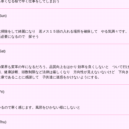
ら寒くなる様で早く仕事をしてしまおう
Sun)
大掃除をして綺麗になり 若メス１５頭の入れる場所を確保して やる気満々です。
匹必要になるので 探そう
Sat)
の業界も変革の年になるだろう。品質向上をはかり 効率を良くしないと ついて行
着、健康診断、頭数制限など法律は厳しくなり 方向性が見えないないけど 下向き
健康であることに感謝して 子供達に迷惑をかけないようにする。
ri)
いるので寒く感じます。風邪をひかない様にしないと
Thu)