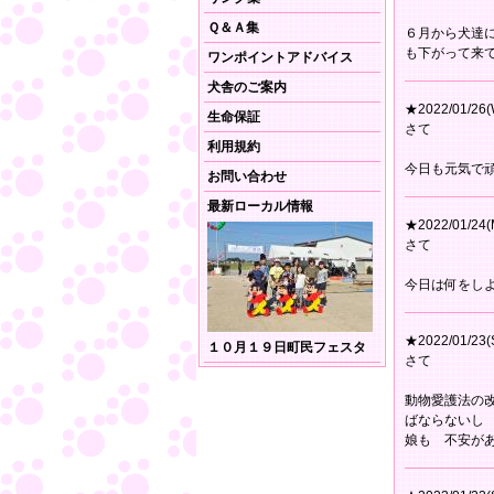
Ｑ＆Ａ集
６月から犬達
も下がって来
ワンポイントアドバイス
犬舎のご案内
★2022/01/26(
生命保証
さて
利用規約
今日も元気で
お問い合わせ
最新ローカル情報
★2022/01/24(
さて
今日は何をし
★2022/01/23(
１０月１９日町民フェスタ
さて
動物愛護法の
ばならないし
娘も 不安が