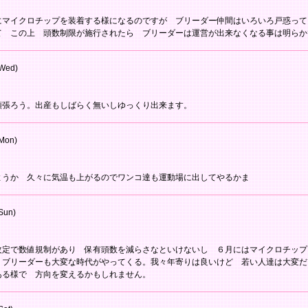
にマイクロチップを装着する様になるのですが ブリーダー仲間はいろいろ戸惑って
て この上 頭数制限が施行されたら ブリーダーは運営が出来なくなる事は明らか
Wed)
頑張ろう。出産もしばらく無いしゆっくり出来ます。
Mon)
ようか 久々に気温も上がるのでワンコ達も運動場に出してやるかま
Sun)
改定で数値規制があり 保有頭数を減らさなといけないし ６月にはマイクロチップ
 ブリーダーも大変な時代がやってくる。我々年寄りは良いけど 若い人達は大変だ
ある様で 方向を変えるかもしれません。