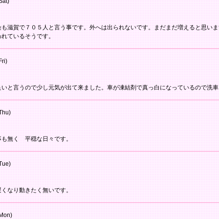
Sat)
染も滋賀で７０５人と言う事です。外へは出られないです。まだまだ増えると思いま
われているそうです。
ri)
良いと言うので少し元気が出て来ました。車が凍結剤で真っ白になっているので洗車
Thu)
事も無く 平穏な日々です。
Tue)
遅くなり動きたく無いです。
Mon)