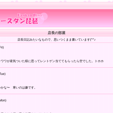
店長の部屋
店長日記みたいなもので、思いつくまま書いています(^^♪
ri)
チワワが産気ついた様に思ってレントゲン当ててもらったら空でした。トホホ
Tue)
いかな〜 寒いのは嫌です。
Mon)