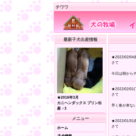
チワワ
最新子犬出産情報
★2022/02/04(F
さて
今日は朝から
★2022/02/01(
さて
★2016年3月
カニヘンダックス プリン出
早く春が来な
産 ♂3
メニュー
★2022/01/31(
さて
ホーム