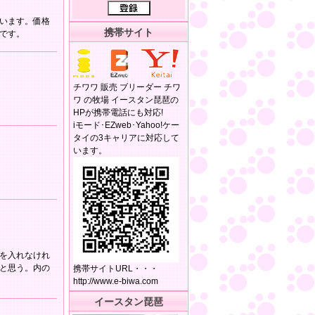
います。価格
携帯サイト
です。
チワワ 販売 ブリーダー チワ
ワ の牧場 イースタン琵琶の
HPが携帯電話にも対応!
iモード･EZweb･Yahoo!ケー
タイの3キャリアに対応して
います。
を入れなけれ
と思う。内の
携帯サイトURL・・・
http://www.e-biwa.com
イースタン琵琶