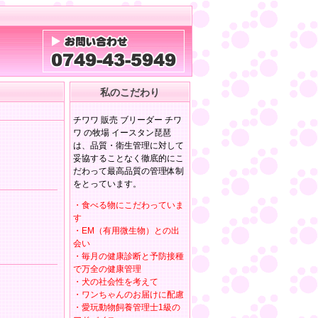
私のこだわり
チワワ 販売 ブリーダー チワ
ワ の牧場 イースタン琵琶
は、品質・衛生管理に対して
妥協することなく徹底的にこ
だわって最高品質の管理体制
をとっています。
・食べる物にこだわっていま
す
・EM（有用微生物）との出
会い
・毎月の健康診断と予防接種
で万全の健康管理
・犬の社会性を考えて
・ワンちゃんのお届けに配慮
・愛玩動物飼養管理士1級の