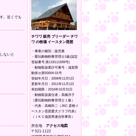
す。近くでも
チワワ 販売 ブリーダー チワ
ワ の牧場 イースタン琵琶
・事業の種別：販売業
しないと
・愛玩動物飼養管理士1級(認定
登録番号:第118111599号)
・動物取扱業許可番号：滋賀県
動保セ第50004-01号
登録年月日：2006年11月1日
更新年月日：2011年11月1日
有効期限：2016年10月31日
・動物取扱責任者：高橋洋子
（愛玩動物飼養管理士１級）
・代表：高橋幹二（JKC 彦根イ
ースタン琵琶愛犬クラブ代表）
（ＪＫＣ滋賀県連合幹事長）
所在地
アクセス地図
〒521-1122