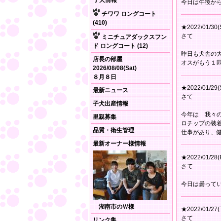
子犬情報
今日は午後か
チワワ ロングコート
(410)
★2022/01/30(
さて
ミニチュアダックスフン
ド ロングコート (12)
昨日も犬舎の
店長の部屋
オスがもう１
2026/08/08(Sat)
８月８日
★2022/01/29(
最新ニュース
さて
子犬出産情報
今年は 我々
里親募集
ロチップの装
品質・衛生管理
仕事があり、
最新オーナー様情報
★2022/01/28(F
さて
今日は曇って
湖南市のＷ様
★2022/01/27(
さて
リンク集