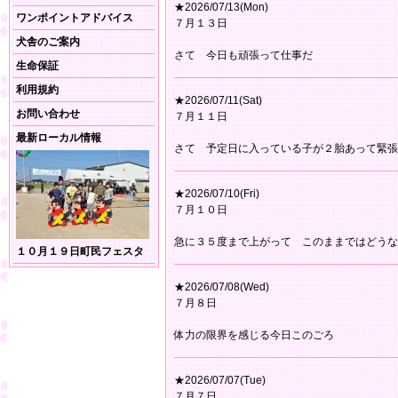
★2026/07/13(Mon)
ワンポイントアドバイス
７月１３日
犬舎のご案内
さて 今日も頑張って仕事だ
生命保証
利用規約
★2026/07/11(Sat)
お問い合わせ
７月１１日
最新ローカル情報
さて 予定日に入っている子が２胎あって緊張
★2026/07/10(Fri)
７月１０日
急に３５度まで上がって このままではどうな
１０月１９日町民フェスタ
★2026/07/08(Wed)
７月８日
体力の限界を感じる今日このごろ
★2026/07/07(Tue)
７月７日