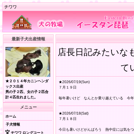
チワワ
最新子犬出産情報
店長日記みたいな
てい
★２０１４年カニンヘンダ
★2026/07/19(Sun)
ックス出産
７月１９日
男の子２匹、女の子２匹合
計４匹生れました。
毎年暑いけど なんとか乗り越えている 今年
メニュー
★2026/07/18(Sat)
ホーム
７月１８日
子犬情報
今日も暑いけどがんばろう 熱中症には気をつ
チワワ ロングコート