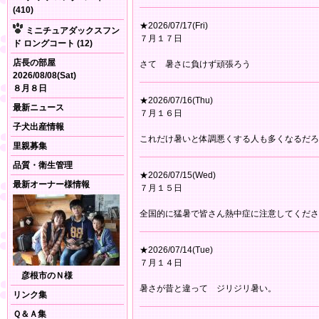
(410)
★2026/07/17(Fri)
ミニチュアダックスフン
７月１７日
ド ロングコート (12)
店長の部屋
さて 暑さに負けず頑張ろう
2026/08/08(Sat)
８月８日
★2026/07/16(Thu)
最新ニュース
７月１６日
子犬出産情報
これだけ暑いと体調悪くする人も多くなるだろ
里親募集
品質・衛生管理
★2026/07/15(Wed)
最新オーナー様情報
７月１５日
全国的に猛暑で皆さん熱中症に注意してくださ
★2026/07/14(Tue)
７月１４日
彦根市のＮ様
暑さが昔と違って ジリジリ暑い。
リンク集
Ｑ＆Ａ集