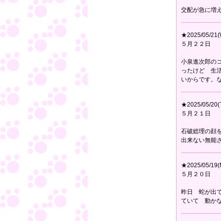
交配が急に増
★2025/05/21(
５月２２日
小泉進次郎の
ったけど 生
いからです。
★2025/05/20(
５月２１日
石破総理の顔
出来ない無能
★2025/05/19(
５月２０日
昨日 蛇が出
ていて 動か