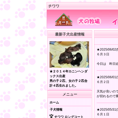
チワワ
最新子犬出産情報
★2025/06/02(
６月３日
今日は 昨日
★２０１４年カニンヘンダ
ックス出産
★2025/06/01(
男の子２匹、女の子２匹合
６月２日
計４匹生れました。
天気が良いの
メニュー
が切れるので
ホーム
子犬情報
★2025/05/31(
６月１日
チワワ ロングコート