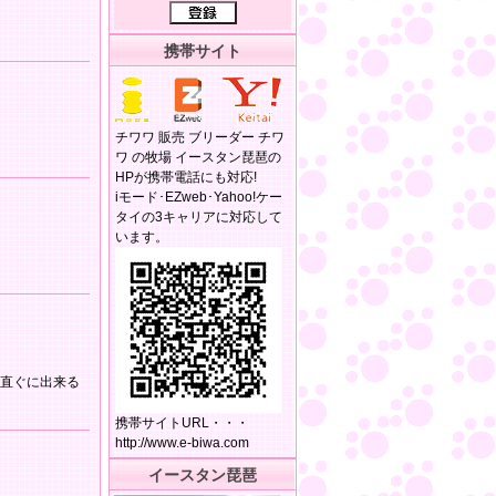
携帯サイト
チワワ 販売 ブリーダー チワ
ワ の牧場 イースタン琵琶の
HPが携帯電話にも対応!
iモード･EZweb･Yahoo!ケー
タイの3キャリアに対応して
います。
が直ぐに出来る
携帯サイトURL・・・
http://www.e-biwa.com
イースタン琵琶