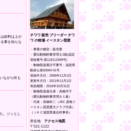
チワワ 販売 ブリーダー チワ
んは給料は上が
ワ の牧場 イースタン琵琶
いる事を知らな
・事業の種別：販売業
・愛玩動物飼養管理士1級(認定
登録番号:第118111599号)
・動物取扱業許可番号：滋賀県
動保セ第50004-01号
登録年月日：2006年11月1日
いながら何も
更新年月日：2011年11月1日
有効期限：2016年10月31日
・動物取扱責任者：高橋洋子
（愛玩動物飼養管理士１級）
・代表：高橋幹二（JKC 彦根イ
ースタン琵琶愛犬クラブ代表）
（ＪＫＣ滋賀県連合幹事長）
た。ジッとし
所在地
アクセス地図
〒521-1122