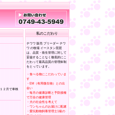
私のこだわり
チワワ 販売 ブリーダー チワ
ワ の牧場 イースタン琵琶
は、品質・衛生管理に対して
妥協することなく徹底的にこ
だわって最高品質の管理体制
をとっています。
・食べる物にこだわっていま
す
・EM（有用微生物）との出
会い
１２月で車検
・毎月の健康診断と予防接種
で万全の健康管理
・犬の社会性を考えて
・ワンちゃんのお届けに配慮
・愛玩動物飼養管理士1級の