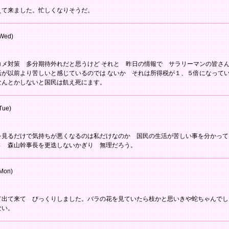
えて来ました。忙しくなりそうだ。
Wed)
コメ対策 多分期待外れだと思うけど それと 昨日の情報で サラリーマンの皆さ
活が以前より苦しいと感じているのでは ないか それは所得税が１、５倍になって
なんとかしないと国民は飢え死にます。
Tue)
を見るだけで気持ちが悪くなるのは私だけなのか 国民の生活が苦しい事を分かって
さ 森山幹事長を更迭しないかぎり 無理だろう。
Mon)
て出て来て びっくりしました。バラの花を見ていたら枝かと思いきや蛇ちゃんでし
ない。