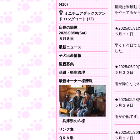
(410)
世間は米騒動
をやってるか
ミニチュアダックスフン
ド ロングコート (12)
店長の部屋
★2025/05/31(
2026/08/08(Sat)
５月３１日
８月８日
早くも今日で
最新ニュース
した。
子犬出産情報
里親募集
★2025/05/29(
品質・衛生管理
５月３０日
最新オーナー様情報
雨が降らなけ
★2025/05/28(
５月２９日
雨が心配です
兵庫県のＳ様
リンク集
★2025/05/26(
Ｑ＆Ａ集
５月２７日