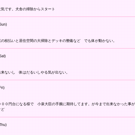
天気です。犬舎の掃除からスタート
Sun)
庭の枝払いと居住空間の大掃除とデッキの整備など でも体が動かない。
Sat)
出来ないし 体はだるいしやる気が出ない。
ri)
２０００円台になる様で 小泉大臣の手腕に期待してます。が今まで出来なかった事
けど
Thu)