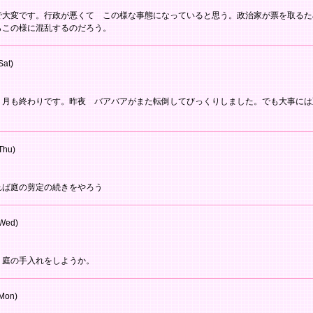
で大変です。行政が悪くて この様な事態になっていると思う。政治家が票を取るた
らこの様に混乱するのだろう。
Sat)
５月も終わりです。昨夜 バアバアがまた転倒してびっくりしました。でも大事には
Thu)
れば庭の剪定の続きをやろう
Wed)
。庭の手入れをしようか。
Mon)