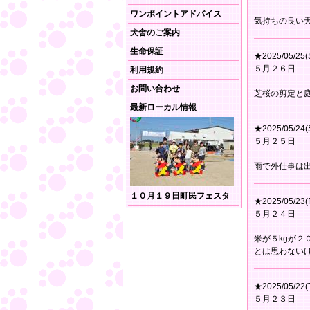
ワンポイントアドバイス
気持ちの良い
犬舎のご案内
生命保証
★2025/05/25(
５月２６日
利用規約
お問い合わせ
芝桜の剪定と
最新ローカル情報
★2025/05/24(
５月２５日
雨で外仕事は
１０月１９日町民フェスタ
★2025/05/23(F
５月２４日
米が５kgが
とは思わない
★2025/05/22(
５月２３日