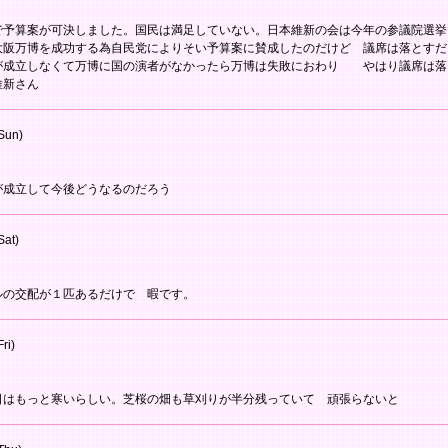
で予算案が可決しました。国民は満足していない。日本維新の会は今年の参議院選挙
大阪万博を成功する為自民党によりそい予算案に賛成したのだけど 議席は落とすだ
が成立しなくて万博に国の演者がなかったら万博は失敗におわり やはり議席は
維新さん
Sun)
が成立して今後どうなるのだろう
Sat)
ルの交配が１匹あるだけで 暇です。
ri)
日はもっと寒いらしい。芝桜の畑も草刈りが半分残っていて 頑張らないと