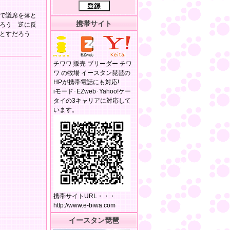
で議席を落と
携帯サイト
ろう 逆に反
落とすだろう
チワワ 販売 ブリーダー チワ
ワ の牧場 イースタン琵琶の
HPが携帯電話にも対応!
iモード･EZweb･Yahoo!ケー
タイの3キャリアに対応して
います。
携帯サイトURL・・・
http://www.e-biwa.com
イースタン琵琶