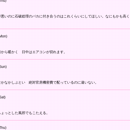
Thu)
が悪いのに石破総理のバカに付き合うのはこれくらいにしてほしい。なにもかも高く
。
Mon)
日から暖かく 日中はエアコンが切れます。
Sun)
なかなかしぶとい 絶対官房機密費で配っているのに違いない。
Sat)
ちょっとした風邪でもこたえる。
Thu)