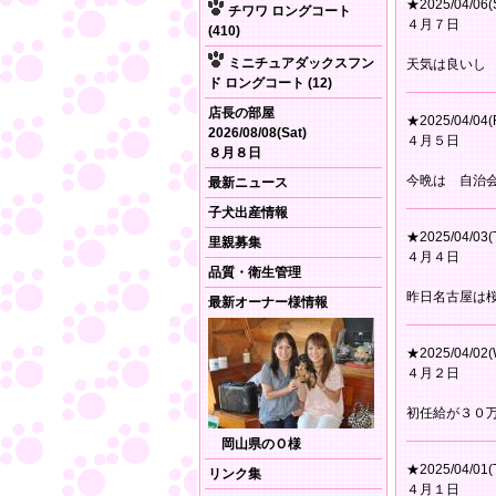
★2025/04/06(
チワワ ロングコート
４月７日
(410)
ミニチュアダックスフン
天気は良いし
ド ロングコート (12)
店長の部屋
★2025/04/04(F
2026/08/08(Sat)
４月５日
８月８日
今晩は 自治
最新ニュース
子犬出産情報
★2025/04/03(
里親募集
４月４日
品質・衛生管理
昨日名古屋は
最新オーナー様情報
★2025/04/02(
４月２日
初任給が３０
岡山県のＯ様
★2025/04/01(
リンク集
４月１日