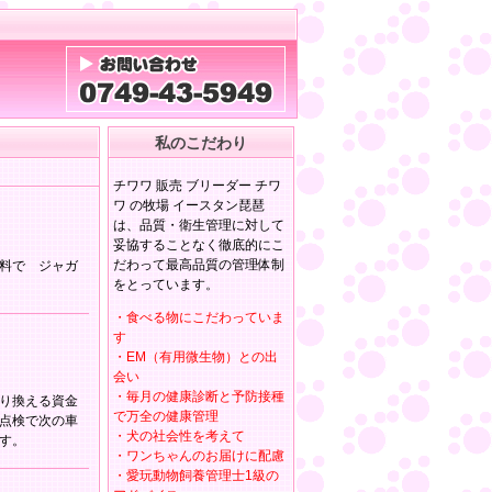
私のこだわり
チワワ 販売 ブリーダー チワ
ワ の牧場 イースタン琵琶
は、品質・衛生管理に対して
妥協することなく徹底的にこ
だわって最高品質の管理体制
料で ジャガ
をとっています。
・食べる物にこだわっていま
す
・EM（有用微生物）との出
会い
・毎月の健康診断と予防接種
り換える資金
で万全の健康管理
点検で次の車
・犬の社会性を考えて
す。
・ワンちゃんのお届けに配慮
・愛玩動物飼養管理士1級の