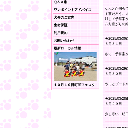
Ｑ＆Ａ集
なんとか国会
ワンポイントアドバイス
す事だろう。
犬舎のご案内
対して予算案
八方塞がりの
生命保証
利用規約
★2025/03/30(
お問い合わせ
３月３１日
最新ローカル情報
さて 予算案
★2025/03/29(
３月３０日
やっとプード
１０月１９日町民フェスタ
★2025/03/28(F
３月２９日
少し寒い 明