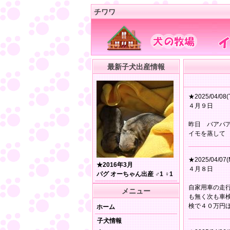
チワワ
最新子犬出産情報
★2025/04/08(
４月９日
昨日 バアバ
イモを蒸して
★2025/04/07(
★2016年3月
４月８日
パグ オーちゃん出産 ♂1 ♀1
自家用車の走
メニュー
も無く次も車
検で４０万円
ホーム
子犬情報