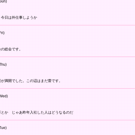
Sun)
 今日は外仕事しようか
ri)
会の総会です。
Thu)
桜が満開でした。この辺はまだ蕾です。
Wed)
万とか じゃあ昨年入社した人はどうなるのだ
Tue)