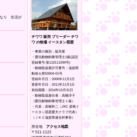
なり 生活が
チワワ 販売 ブリーダー チワ
ワ の牧場 イースタン琵琶
・事業の種別：販売業
・愛玩動物飼養管理士1級(認定
登録番号:第118111599号)
・動物取扱業許可番号：滋賀県
動保セ第50004-01号
登録年月日：2006年11月1日
更新年月日：2011年11月1日
有効期限：2016年10月31日
・動物取扱責任者：高橋洋子
（愛玩動物飼養管理士１級）
・代表：高橋幹二（JKC 彦根イ
ースタン琵琶愛犬クラブ代表）
（ＪＫＣ滋賀県連合幹事長）
所在地
アクセス地図
〒521-1122