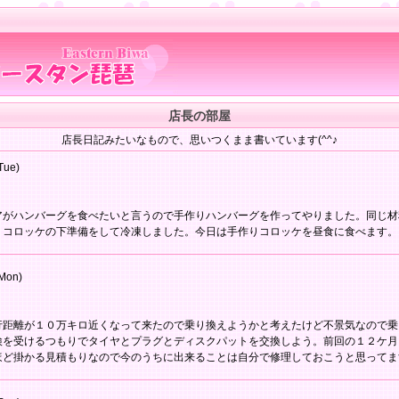
店長の部屋
店長日記みたいなもので、思いつくまま書いています(^^♪
Tue)
アがハンバーグを食べたいと言うので手作りハンバーグを作ってやりました。同じ材
 コロッケの下準備をして冷凍しました。今日は手作りコロッケを昼食に食べます。
Mon)
行距離が１０万キロ近くなって来たので乗り換えようかと考えたけど不景気なので乗
検を受けるつもりでタイヤとプラグとディスクパットを交換しよう。前回の１２ケ月
ほど掛かる見積もりなので今のうちに出来ることは自分で修理しておこうと思ってま