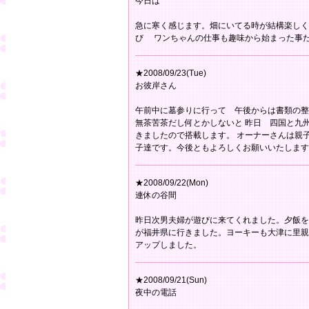
今日は
急に寒く感じます。畑にいてる時が結構楽しく
び ワンちゃんの仕事も趣味から始まった事だ
★2008/09/23(Tue)
お彼岸さん
午前中に墓参りに行って 午後からは書類の整
無茶苦茶だし何とかしないと 昨日 四国と九
きましたので搭載します。 オーナーさんは親
子達です。今後ともよろしくお願いいたします
★2008/09/22(Mon)
連休の谷間
昨日次男夫婦が遊びに来てくれました。夕飯を
が福井県に行きました。ヨーキーも大津に里親
アップしました。
★2008/09/21(Sun)
夜中の電話