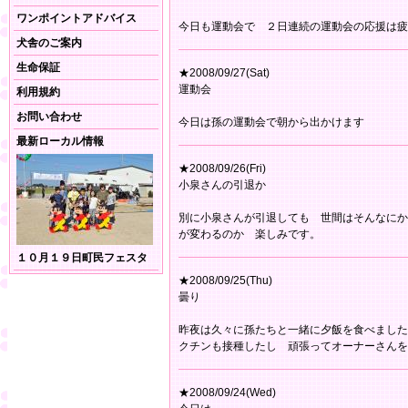
ワンポイントアドバイス
今日も運動会で ２日連続の運動会の応援は疲
犬舎のご案内
生命保証
★2008/09/27(Sat)
運動会
利用規約
お問い合わせ
今日は孫の運動会で朝から出かけます
最新ローカル情報
★2008/09/26(Fri)
小泉さんの引退か
別に小泉さんが引退しても 世間はそんなにか
が変わるのか 楽しみです。
１０月１９日町民フェスタ
★2008/09/25(Thu)
曇り
昨夜は久々に孫たちと一緒に夕飯を食べました
クチンも接種したし 頑張ってオーナーさんを
★2008/09/24(Wed)