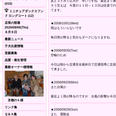
あと３ヶ月で正月か 早いですね 最近まで暑
(410)
そう言えば 今度の１１日～１３日は信楽での
てます。
ミニチュアダックスフン
ド ロングコート (12)
店長の部屋
★2008/10/01(Wed)
2026/08/06(Thu)
雨はもういらないです
８月６日
毎日雨が降ると気分もダークになりますね
最新ニュース
子犬出産情報
★2008/09/30(Tue)
里親募集
空輸のため
品質・衛生管理
今日は朝から交通安全最終日で交通指導に交差
最新オーナー様情報
て来ました。
★2008/09/29(Mon)
また台風か
最近よく雨が降るのですが 台風の影響か今日
京都のｋ様
リンク集
★2008/09/28(Sun)
Ｑ＆Ａ集
また 運動会