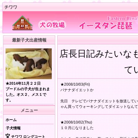
チワワ
最新子犬出産情報
店長日記みたいな
てい
★2014年11月２２日
★2008/10/03(Fri)
プードルの子犬が生まれま
バナナダイエットか
した。オス２、メス１で
す。
先日 テレビでバナナダイエットを放送してい
ゃん買ってウォーキングしてダイエットなんて
メニュー
ホーム
★2008/10/02(Thu)
１０月になりました
子犬情報
チワワ ロングコート