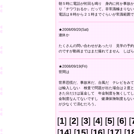
朝５時に電話が何回も鳴り 身内に何か事故か
り「チワワおるか」だって。非常識極まりない
電話は８時から２１時までぐらいが常識範囲で
★2008/09/20(Sat)
連休か
たくさんの問い合わせがあったり 見学の予約
のですが動画まではまだ撮れてません しばら
★2008/09/19(Fri)
世間は
世界恐慌だ、事故米だ、台風だ テレビをみ
は輸入しない 検査で問題が出た場合は２度と
きた分だけは返金して 年金制度を無くしてし
金制度なんてないですし 健康保険制度もない
が少なくて済むだろう。
[
1
] [
2
] [
3
] [
4
] [
5
] [
6
] [
[
14
] [
15
] [
16
] [
17
] [
1