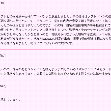
ri)
、テレビの回線をeoからソフトバンクに変更しました。事の発端はソフトバンクの
原因を調べに行ったのです。そうしたら 契約の内容が音楽を聴く設定になって無く
なったのが原因と言う事だったのですが その時 自宅の通信環境の事を提案されて
の事でした。早々にソフトバンクに乗り換えました。監視カメラのセッティングは苦
繋がり少し早くなったかなと言うのと 普段見られなかった地域でも監視カメラが見
料金がどうなるかです。それとpaypayの設定が出来 携帯で物が買える様になり
出来る様になりました。時代について行くのに大変です。
Thu)
良いので 掃除のあとジャガイモを植えようか 残している子達がチワワ７匹とプー
をもと残そうと思ってます。３胎で１２匹生まれているので６匹ぐらいは残せるかな
Wed)
生活しています。