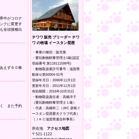
界中がコロナ
ンクに変更す
も全頭接種出
チワワ 販売 ブリーダー チワ
ワ の牧場 イースタン琵琶
・事業の種別：販売業
・愛玩動物飼養管理士1級(認定
登録番号:第118111599号)
あえず６０株
・動物取扱業許可番号：滋賀県
動保セ第50004-01号
登録年月日：2006年11月1日
更新年月日：2011年11月1日
有効期限：2016年10月31日
・動物取扱責任者：高橋洋子
（愛玩動物飼養管理士１級）
く また予約
・代表：高橋幹二（JKC 彦根イ
ースタン琵琶愛犬クラブ代表）
（ＪＫＣ滋賀県連合幹事長）
所在地
アクセス地図
〒521-1122