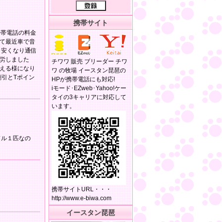
携帯サイト
携帯電話の料金
て最近車で音
 安くなり通信
労しました
チワワ 販売 ブリーダー チワ
える様になり
ワ の牧場 イースタン琵琶の
割引とTポイン
HPが携帯電話にも対応!
iモード･EZweb･Yahoo!ケー
タイの3キャリアに対応して
います。
ドル１匹なの
携帯サイトURL・・・
http://www.e-biwa.com
イースタン琵琶