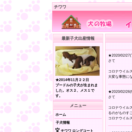
チワワ
最新子犬出産情報
★2020/02/27(
さて
コロナウイル
大変な事態に
★2014年11月２２日
プードルの子犬が生まれま
した。オス２、メス１で
★2020/02/26(
す。
さて
メニュー
コロナウイル
るのがものす
ホーム
コロナウイル
子犬情報
チワワ ロングコート