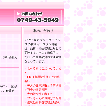
私のこだわり
チワワ 販売 ブリーダー チワ
ワ の牧場 イースタン琵琶
は、品質・衛生管理に対して
妥協することなく徹底的にこ
だわって最高品質の管理体制
す。旅行会社も
をとっています。
・食べる物にこだわっていま
す
・EM（有用微生物）との出
会い
・毎月の健康診断と予防接種
が早く 広が
で万全の健康管理
っている様で
・犬の社会性を考えて
・ワンちゃんのお届けに配慮
・愛玩動物飼養管理士1級の