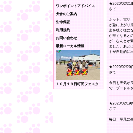
★2020/02/21(F
ワンポイントアドバイス
さて
犬舎のご案内
ネット、電話
生命保証
が急に上がり
利用規約
楽を聴く様に
が早くなると
お問い合わせ
が なんとか
最新ローカル情報
ました。あとは
トが自動的に
★2020/02/20(
さて
今日も天気が
１０月１９日町民フェスタ
で プードル
★2020/02/19(
さて
毎日 平凡に