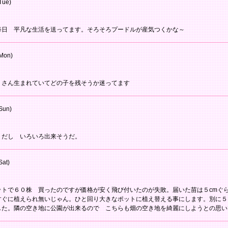
Tue)
毎日 平凡な生活を送ってます。そろそろプードルが産気つくかな～
Mon)
くさん生まれていてどの子を残そうか迷ってます
Sun)
うだし いろいろ出来そうだ。
Sat)
ットで６０株 買ったのですが価格が安く飛び付いたのが失敗。届いた苗は５cmぐ
すぐに植えられ無いじゃん。ひと回り大きなポットに植え替える事にします。別に５
した。隣の空き地に公園が出来るので こちらも畑の空き地を綺麗にしようとの思い