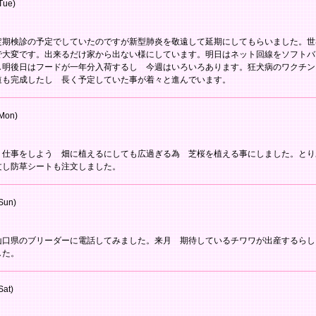
Tue)
定期検診の予定でしていたのですが新型肺炎を敬遠して延期にしてもらいました。世
で大変です。出来るだけ家から出ない様にしています。明日はネット回線をソフトバ
し明後日はフードが一年分入荷するし 今週はいろいろあります。狂犬病のワクチン
道も完成したし 長く予定していた事が着々と進んでいます。
Mon)
り仕事をしよう 畑に植えるにしても広過ぎる為 芝桜を植える事にしました。とり
文し防草シートも注文しました。
Sun)
山口県のブリーダーに電話してみました。来月 期待しているチワワが出産するらし
した。
Sat)