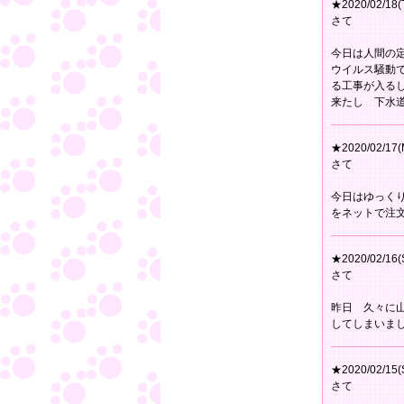
★2020/02/18(
さて
今日は人間の
ウイルス騒動
る工事が入る
来たし 下水
★2020/02/17(
さて
今日はゆっく
をネットで注
★2020/02/16(
さて
昨日 久々に
してしまいま
★2020/02/15(
さて