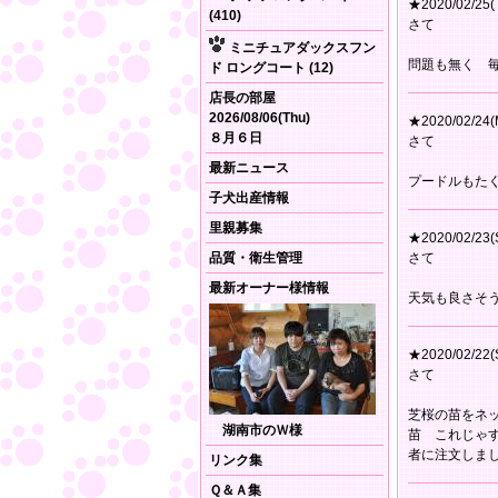
★2020/02/25(
(410)
さて
ミニチュアダックスフン
問題も無く 
ド ロングコート (12)
店長の部屋
2026/08/06(Thu)
★2020/02/24(
８月６日
さて
最新ニュース
プードルもた
子犬出産情報
里親募集
★2020/02/23(
品質・衛生管理
さて
最新オーナー様情報
天気も良さそ
★2020/02/22(
さて
芝桜の苗をネ
湖南市のＷ様
苗 これじゃ
者に注文しま
リンク集
Ｑ＆Ａ集