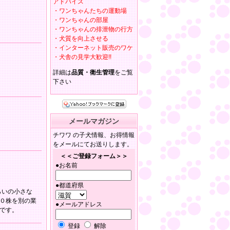
アドバイス
・ワンちゃんたちの運動場
・ワンちゃんの部屋
・ワンちゃんの排泄物の行方
・犬質を向上させる
・インターネット販売のワケ
・犬舎の見学大歓迎!!
詳細は
品質・衛生管理
をご覧
下さい
メールマガジン
チワワ の子犬情報、お得情報
をメールにてお送りします。
＜＜ご登録フォーム＞＞
●お名前
●都道府県
らいの小さな
０株を別の業
●メールアドレス
です。
登録
解除