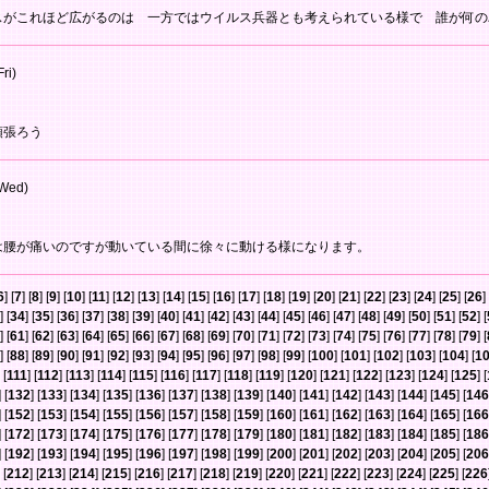
スがこれほど広がるのは 一方ではウイルス兵器とも考えられている様で 誰が何の
ri)
頑張ろう
Wed)
は腰が痛いのですが動いている間に徐々に動ける様になります。
6
] [
7
] [
8
] [
9
] [
10
] [
11
] [
12
] [
13
] [
14
] [
15
] [
16
] [
17
] [
18
] [
19
] [
20
] [
21
] [
22
] [
23
] [
24
] [
25
] [
26
] 
] [
34
] [
35
] [
36
] [
37
] [
38
] [
39
] [
40
] [
41
] [
42
] [
43
] [
44
] [
45
] [
46
] [
47
] [
48
] [
49
] [
50
] [
51
] [
52
] [
] [
61
] [
62
] [
63
] [
64
] [
65
] [
66
] [
67
] [
68
] [
69
] [
70
] [
71
] [
72
] [
73
] [
74
] [
75
] [
76
] [
77
] [
78
] [
79
] [
] [
88
] [
89
] [
90
] [
91
] [
92
] [
93
] [
94
] [
95
] [
96
] [
97
] [
98
] [
99
] [
100
] [
101
] [
102
] [
103
] [
104
] [
1
 [
111
] [
112
] [
113
] [
114
] [
115
] [
116
] [
117
] [
118
] [
119
] [
120
] [
121
] [
122
] [
123
] [
124
] [
125
] [
] [
132
] [
133
] [
134
] [
135
] [
136
] [
137
] [
138
] [
139
] [
140
] [
141
] [
142
] [
143
] [
144
] [
145
] [
146
] [
152
] [
153
] [
154
] [
155
] [
156
] [
157
] [
158
] [
159
] [
160
] [
161
] [
162
] [
163
] [
164
] [
165
] [
166
] [
172
] [
173
] [
174
] [
175
] [
176
] [
177
] [
178
] [
179
] [
180
] [
181
] [
182
] [
183
] [
184
] [
185
] [
186
] [
192
] [
193
] [
194
] [
195
] [
196
] [
197
] [
198
] [
199
] [
200
] [
201
] [
202
] [
203
] [
204
] [
205
] [
206
 [
212
] [
213
] [
214
] [
215
] [
216
] [
217
] [
218
] [
219
] [
220
] [
221
] [
222
] [
223
] [
224
] [
225
] [
226