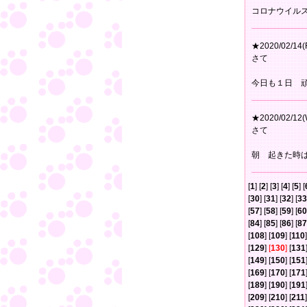
コロナウイル
★2020/02/14(F
さて
今日も１日 
★2020/02/12(
さて
朝 起きた時
[
1
] [
2
] [
3
] [
4
] [
5
] [
[
30
] [
31
] [
32
] [
33
[
57
] [
58
] [
59
] [
60
[
84
] [
85
] [
86
] [
87
[
108
] [
109
] [
110
]
[
129
]
[
130
]
[
131
[
149
] [
150
] [
151
[
169
] [
170
] [
171
[
189
] [
190
] [
191
[
209
] [
210
] [
211
]