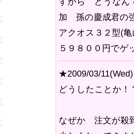
すから どうなん
加 孫の慶成君の
アクオス３２型(
５９８００円でゲ
★2009/03/11(Wed)
どうしたことか！
なぜか 注文が殺