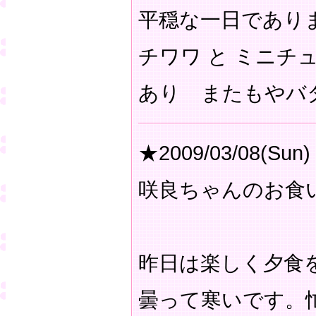
平穏な一日であり
チワワ と ミニチ
あり またもや
★2009/03/08(Sun)
咲良ちゃんのお食
昨日は楽しく夕食
曇って寒いです。