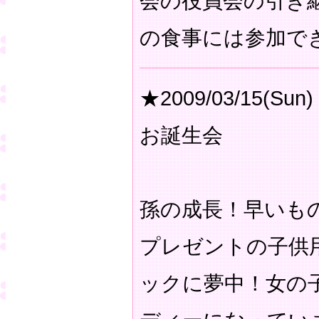
会の役員会の引き
の食事には参加で
★2009/03/15(Sun)
お誕生会
孫の成長！早いも
プレゼントの子供
ックに夢中！女の