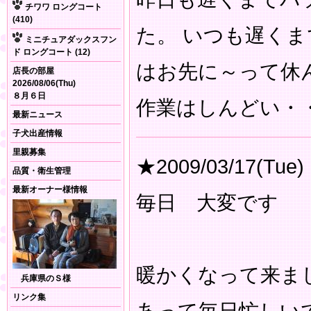
チワワ ロングコート
(410)
た。 いつも遅く
ミニチュアダックスフン
ド ロングコート (12)
はお先に～って休
店長の部屋
2026/08/06(Thu)
８月６日
作業はしんどい・
最新ニュース
子犬出産情報
里親募集
★2009/03/17(Tue)
品質・衛生管理
最新オーナー様情報
毎日 大変です
暖かくなって来ま
兵庫県のＳ様
リンク集