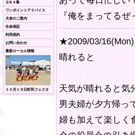
あって毎日忙しい
Ｑ＆Ａ集
ワンポイントアドバイス
『俺をまってるぜ
犬舎のご案内
生命保証
利用規約
★2009/03/16(Mon)
お問い合わせ
最新ローカル情報
晴れると
天気が晴れると気
１０月１９日町民フェスタ
男夫婦が夕方帰っ
婦も加えて楽しく