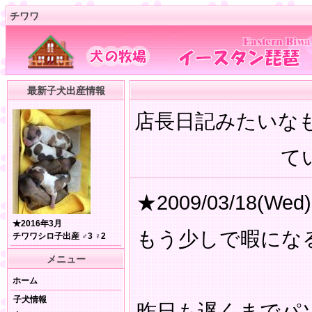
チワワ
最新子犬出産情報
店長日記みたいな
てい
★2009/03/18(Wed)
★2016年3月
もう少しで暇にな
チワワシロ子出産 ♂3 ♀2
メニュー
ホーム
子犬情報
昨日も遅くまでパ