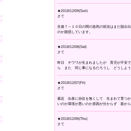
★2018/12/09(Sun)
さて
生後７～１０日の間の急死の状況はまだ脱出出
のか困惑しています。
★2018/12/08(Sat)
さて
昨日 チワワが生まれましたが 育児が不安で
ら また 同じ事になるだろうし どうしよう
★2018/12/07(Fri)
さて
最近 出産に自信を無くして 生まれて育つか
いのか環境が悪いのか原因が分からず 親から
★2018/12/06(Thu)
さて