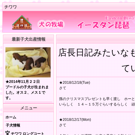
チワワ
最新子犬出産情報
店長日記みたいな
てい
★2014年11月２２日
★2018/12/18(Tue)
プードルの子犬が生まれま
さて
した。オス２、メス１で
す。
孫のクリスマスプレゼントも早く渡し ホーと
いらしく １４～１５万ぐらいするらしく 頑
メニュー
ホーム
★2018/12/17(Mon)
さて
子犬情報
チワワ ロングコート