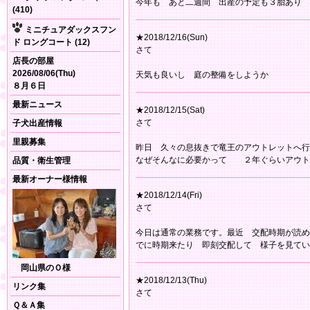
今年も あと二週間 出産の予定も３胎あり 
(410)
ミニチュアダックスフン
★2018/12/16(Sun)
ド ロングコート (12)
さて
店長の部屋
2026/08/06(Thu)
天気も良いし 庭の整備をしようか
８月６日
最新ニュース
★2018/12/15(Sat)
さて
子犬出産情報
里親募集
昨日 久々の息抜きで竜王のアウトレットへ
なぜそんなに必要かって ２年ぐらいアウト
品質・衛生管理
最新オーナー様情報
★2018/12/14(Fri)
さて
今日は通常の業務です。最近 交配時期が読め
でに時期来たり 即刻交配して 様子を見てい
岡山県のＯ様
★2018/12/13(Thu)
リンク集
さて
Ｑ＆Ａ集