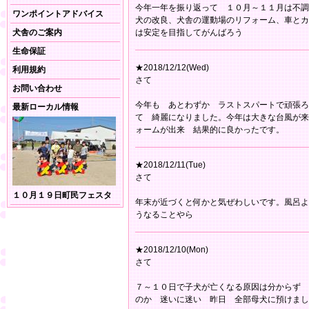
今年一年を振り返って １０月～１１月は不調
ワンポイントアドバイス
犬の改良、犬舎の運動場のリフォーム、車とカ
犬舎のご案内
は安定を目指してがんばろう
生命保証
★2018/12/12(Wed)
利用規約
さて
お問い合わせ
今年も あとわずか ラストスパートで頑張ろ
最新ローカル情報
て 綺麗になりました。今年は大きな台風が来
ォームが出来 結果的に良かったです。
★2018/12/11(Tue)
さて
１０月１９日町民フェスタ
年末が近づくと何かと気ぜわしいです。風呂よ
うなることやら
★2018/12/10(Mon)
さて
７～１０日で子犬が亡くなる原因は分からず 
のか 迷いに迷い 昨日 全部母犬に預けまし