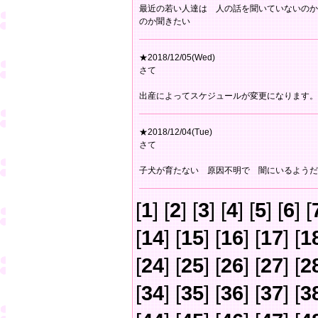
最近の若い人達は 人の話を聞いていないのか
のか聞きたい
★2018/12/05(Wed)
さて
出産によってスケジュールが変更になります。
★2018/12/04(Tue)
さて
子犬が育たない 原因不明で 闇にいるようだ
[
1
] [
2
] [
3
] [
4
] [
5
] [
6
] [
[
14
] [
15
] [
16
] [
17
] [
1
[
24
] [
25
] [
26
] [
27
] [
2
[
34
] [
35
] [
36
] [
37
] [
3