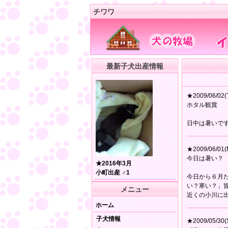
チワワ
最新子犬出産情報
★2009/06/02(
ホタル観賞
日中は暑いで
★2009/06/01(
今日は暑い？
★2016年3月
小町出産 ♂1
今日から６月
い？寒い？」
メニュー
近くの小川に
ホーム
子犬情報
★2009/05/30(