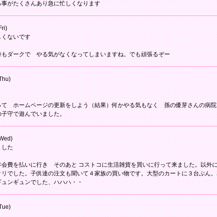
る事がたくさんあり急に忙しくなります
ri)
しくないです
持もダークで やる気がなくなってしまいますね。でも頑張るぞー
Thu)
って ホームページの更新をしよう（結果）何かやる気もなく 孫の優芽さんの病院
の子守で遊んでいました。
Wed)
ました
年会費を払いに行き そのあと コストコに生活雑貨を買いに行って来ました。以外
クリでした。子供達の注文も聞いて４家族の買い物です。大型のカートに３台ぶん。
ギュンギュンでした、ハハハ・・
Tue)