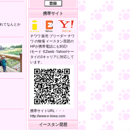
携帯サイト
れてなんとか
チワワ 販売 ブリーダー チワ
ワ の牧場 イースタン琵琶の
HPが携帯電話にも対応!
iモード･EZweb･Yahoo!ケー
タイの3キャリアに対応して
います。
携帯サイトURL・・・
http://www.e-biwa.com
イースタン琵琶