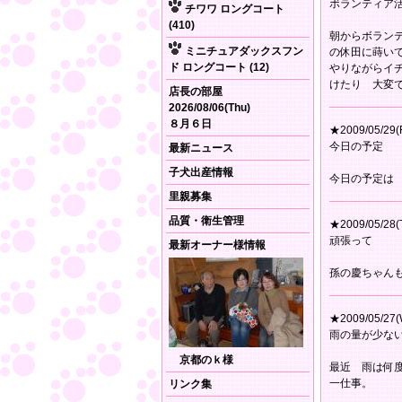
ボランティア
チワワ ロングコート
(410)
朝からボラン
ミニチュアダックスフン
の休田に蒔い
ド ロングコート (12)
やりながらイ
けたり 大変
店長の部屋
2026/08/06(Thu)
８月６日
★2009/05/29(F
今日の予定
最新ニュース
子犬出産情報
今日の予定は
里親募集
品質・衛生管理
★2009/05/28(
頑張って
最新オーナー様情報
孫の慶ちゃん
★2009/05/27(
雨の量が少な
京都のｋ様
最近 雨は何
一仕事。
リンク集