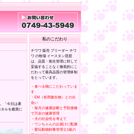
私のこだわり
チワワ 販売 ブリーダー チワ
ワ の牧場 イースタン琵琶
は、品質・衛生管理に対して
妥協することなく徹底的にこ
だわって最高品質の管理体制
をとっています。
・食べる物にこだわっていま
す
・EM（有用微生物）との出
会い
。「今日は暑
・毎月の健康診断と予防接種
ホタルを鑑賞に
で万全の健康管理
・犬の社会性を考えて
・ワンちゃんのお届けに配慮
・愛玩動物飼養管理士1級の