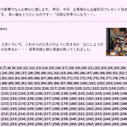
ザの影響でなんか静かに感じます。 昨日、今日、お客様からお誕生日プレゼント頂
ます。 良い歳をとりたいものです～『元気な年寄りになろ～！』
Mon)
か 人生いろいろ これからの人生どのように生きるか なにしようか
何が出来るか・・・ 長男夫婦と娘と孫達が祝ってくれました。
6
] [
7
] [
8
] [
9
] [
10
] [
11
] [
12
] [
13
] [
14
] [
15
] [
16
] [
17
] [
18
] [
19
] [
20
] [
21
] [
22
] [
23
] [
24
] [
25
] [
26
] 
] [
34
] [
35
] [
36
] [
37
] [
38
] [
39
] [
40
] [
41
] [
42
] [
43
] [
44
] [
45
] [
46
] [
47
] [
48
] [
49
] [
50
] [
51
] [
52
] [
] [
61
] [
62
] [
63
] [
64
] [
65
] [
66
] [
67
] [
68
] [
69
] [
70
] [
71
] [
72
] [
73
] [
74
] [
75
] [
76
] [
77
] [
78
] [
79
] [
] [
88
] [
89
] [
90
] [
91
] [
92
] [
93
] [
94
] [
95
] [
96
] [
97
] [
98
] [
99
] [
100
] [
101
] [
102
] [
103
] [
104
] [
1
 [
111
] [
112
] [
113
] [
114
] [
115
] [
116
] [
117
] [
118
] [
119
] [
120
] [
121
] [
122
] [
123
] [
124
] [
125
] [
] [
132
] [
133
] [
134
] [
135
] [
136
] [
137
] [
138
] [
139
] [
140
] [
141
] [
142
] [
143
] [
144
] [
145
] [
146
] [
152
] [
153
] [
154
] [
155
] [
156
] [
157
] [
158
] [
159
] [
160
] [
161
] [
162
] [
163
] [
164
] [
165
] [
166
] [
172
] [
173
] [
174
] [
175
] [
176
] [
177
] [
178
] [
179
] [
180
] [
181
] [
182
] [
183
] [
184
] [
185
] [
186
] [
192
] [
193
] [
194
] [
195
] [
196
] [
197
] [
198
] [
199
] [
200
] [
201
] [
202
] [
203
] [
204
] [
205
] [
206
 [
212
] [
213
] [
214
] [
215
] [
216
] [
217
] [
218
] [
219
] [
220
] [
221
] [
222
] [
223
] [
224
] [
225
] [
226
] [
232
] [
233
] [
234
] [
235
] [
236
] [
237
] [
238
] [
239
] [
240
] [
241
] [
242
] [
243
] [
244
] [
245
] [
246
] [
252
] [
253
] [
254
] [
255
] [
256
] [
257
] [
258
] [
259
] [
260
] [
261
] [
262
] [
263
] [
264
] [
265
] [
266