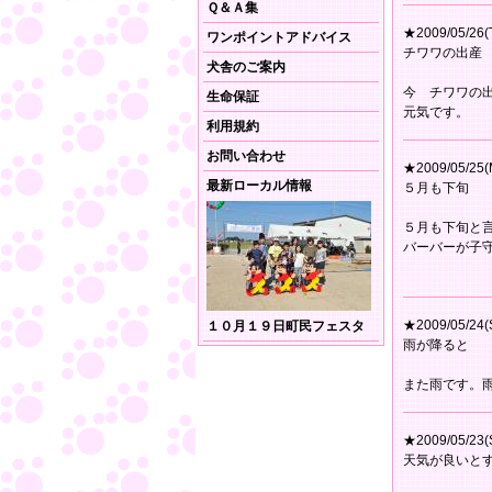
Ｑ＆Ａ集
★2009/05/26(
ワンポイントアドバイス
チワワの出産
犬舎のご案内
今 チワワの
生命保証
元気です。
利用規約
お問い合わせ
★2009/05/25(
最新ローカル情報
５月も下旬
５月も下旬と
バーバーが子
★2009/05/24(
１０月１９日町民フェスタ
雨が降ると
また雨です。
★2009/05/23(
天気が良いと