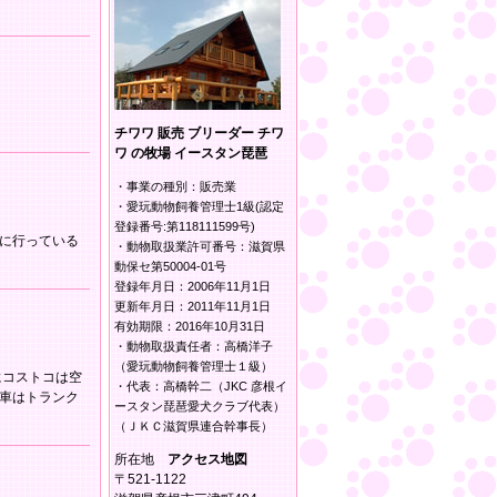
チワワ 販売 ブリーダー チワ
ワ の牧場 イースタン琵琶
・事業の種別：販売業
・愛玩動物飼養管理士1級(認定
登録番号:第118111599号)
に行っている
・動物取扱業許可番号：滋賀県
動保セ第50004-01号
登録年月日：2006年11月1日
更新年月日：2011年11月1日
有効期限：2016年10月31日
・動物取扱責任者：高橋洋子
（愛玩動物飼養管理士１級）
にコストコは空
・代表：高橋幹二（JKC 彦根イ
車はトランク
ースタン琵琶愛犬クラブ代表）
（ＪＫＣ滋賀県連合幹事長）
所在地
アクセス地図
〒521-1122