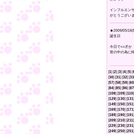
インフルエン
がとうござい
★2009/05/18(
誕生日
今日で○○才
世の中の為に
[
1
] [
2
] [
3
] [
4
] [
5
] [
[
30
] [
31
] [
32
] [
33
[
57
] [
58
] [
59
] [
60
[
84
] [
85
] [
86
] [
87
[
108
] [
109
] [
110
]
[
129
] [
130
] [
131
[
149
] [
150
] [
151
[
169
] [
170
] [
171
[
189
] [
190
] [
191
[
209
] [
210
] [
211
]
[
229
] [
230
] [
231
[
249
] [
250
] [
251