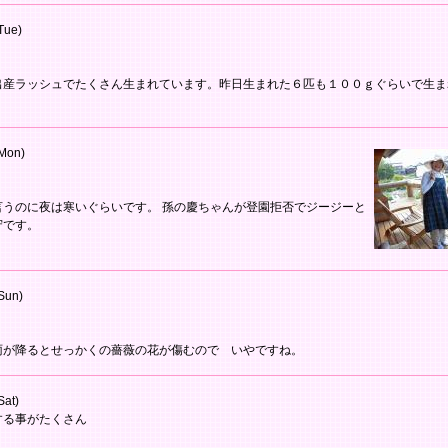
Tue)
出産ラッシュでたくさん生まれています。昨日生まれた６匹も１００ｇぐらいで生ま
Mon)
言うのに夜は寒いぐらいです。 孫の慶ちゃんが登園拒否でジージーと
守です。
Sun)
雨が降るとせっかくの薔薇の花が傷むので いやですね。
Sat)
する事がたくさん