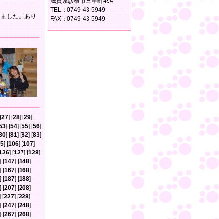
滋賀県彦根市三津町494
TEL：0749-43-5949
きました。あり
FAX：0749-43-5949
[
27
] [
28
] [
29
]
53
] [
54
] [
55
] [
56
]
80
] [
81
] [
82
] [
83
]
05
] [
106
] [
107
]
126
] [
127
] [
128
]
] [
147
] [
148
]
] [
167
] [
168
]
] [
187
] [
188
]
] [
207
] [
208
]
] [
227
] [
228
]
] [
247
] [
248
]
] [
267
] [
268
]