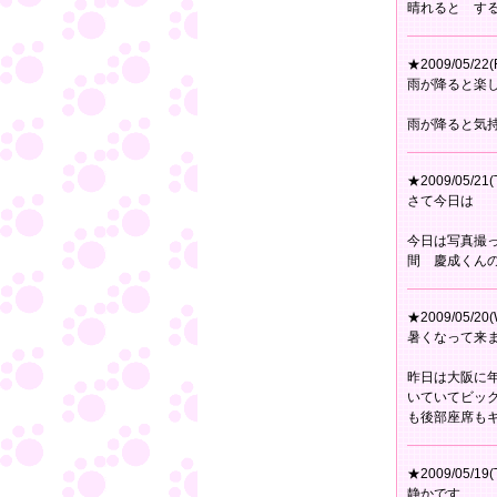
晴れると す
★2009/05/22(F
雨が降ると楽
雨が降ると気
★2009/05/21(
さて今日は
今日は写真撮
間 慶成くん
★2009/05/20(
暑くなって来
昨日は大阪に
いていてビッ
も後部座席も
★2009/05/19(
静かです