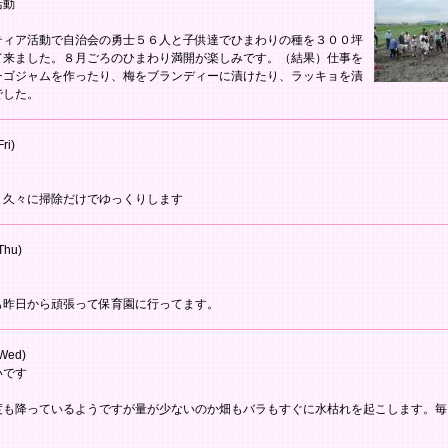
活動
ティア活動で自治会の勇士５６人と子供達でひまわりの種を３００坪
て来ました。８月ごろのひまわり満開が楽しみです。（結果）仕事を
チゴジャムを作ったり、梅をブランディーに漬けたり、ラッキョを漬
でした。
ri)
 久々に掃除だけでゆっくりします
Thu)
も昨日から頑張って保育園に行ってます。
Wed)
いです
度も降っているようですが量が少ないのか畑もバラもすぐに水枯れを起こします。毎